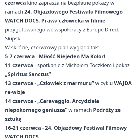
czerwca
kino zaprasza na bezpłatne pokazy w
ramach
24. Objazdowego Festiwalu Filmowego
WATCH DOCS. Prawa człowieka w filmie
,
przygotowanego we współpracy z Europe Direct
Słupsk.
W skrócie, czerwcowy plan wygląda tak:
5-7 czerwca
-
Miłość Niejeden Ma Kolor!
11 czerwca
- spotkanie z Michałem Toczkiem i pokaz
„Spiritus Sanctus”
13 czerwca
-
„Człowiek z marmuru”
w cyklu
WAJDA
re-wizje
14 czerwca
-
„Caravaggio. Arcydzieła
niepokornego geniusza”
w ramach
Podróży ze
sztuką
16-21 czerwca
-
24. Objazdowy Festiwal Filmowy
WATCH DOCS