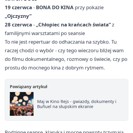
19 czerwca
-
BONA DO KINA
przy pokazie
„Ojczyzny”
28 czerwca
-
„Chłopiec na krańcach świata”
z
familijnymi warsztatami po seansie
To nie jest repertuar do odhaczania na szybko. Tu
raczej chodzi o wybór - czy tego wieczoru bliżej wam
do filmu dokumentalnego, rozmowy o świecie, czy po
prostu do mocnego kina z dobrym rytmem.
Powiązany artykuł
Maj w Kino Rejs - gwiazdy, dokumenty i
Buñuel na słupskim ekranie
Rodzinne seanse, klasyka i mocne powroty trzymają