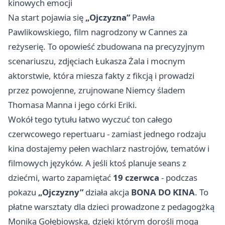
kinowych emocji
Na start pojawia się
„Ojczyzna”
Pawła
Pawlikowskiego, film nagrodzony w Cannes za
reżyserię. To opowieść zbudowana na precyzyjnym
scenariuszu, zdjęciach Łukasza Żala i mocnym
aktorstwie, która miesza fakty z fikcją i prowadzi
przez powojenne, zrujnowane Niemcy śladem
Thomasa Manna i jego córki Eriki.
Wokół tego tytułu łatwo wyczuć ton całego
czerwcowego repertuaru - zamiast jednego rodzaju
kina dostajemy pełen wachlarz nastrojów, tematów i
filmowych języków. A jeśli ktoś planuje seans z
dziećmi, warto zapamiętać
19 czerwca
- podczas
pokazu
„Ojczyzny”
działa akcja
BONA DO KINA
. To
płatne warsztaty dla dzieci prowadzone z pedagogżką
Moniką Gołębiowską, dzięki którym dorośli mogą