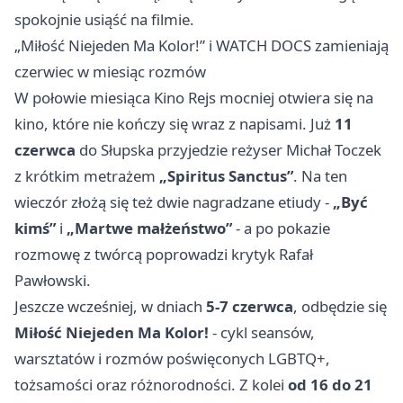
spokojnie usiąść na filmie.
„Miłość Niejeden Ma Kolor!” i WATCH DOCS zamieniają
czerwiec w miesiąc rozmów
W połowie miesiąca Kino Rejs mocniej otwiera się na
kino, które nie kończy się wraz z napisami. Już
11
czerwca
do Słupska przyjedzie reżyser Michał Toczek
z krótkim metrażem
„Spiritus Sanctus”
. Na ten
wieczór złożą się też dwie nagradzane etiudy -
„Być
kimś”
i
„Martwe małżeństwo”
- a po pokazie
rozmowę z twórcą poprowadzi krytyk Rafał
Pawłowski.
Jeszcze wcześniej, w dniach
5-7 czerwca
, odbędzie się
Miłość Niejeden Ma Kolor!
- cykl seansów,
warsztatów i rozmów poświęconych LGBTQ+,
tożsamości oraz różnorodności. Z kolei
od 16 do 21