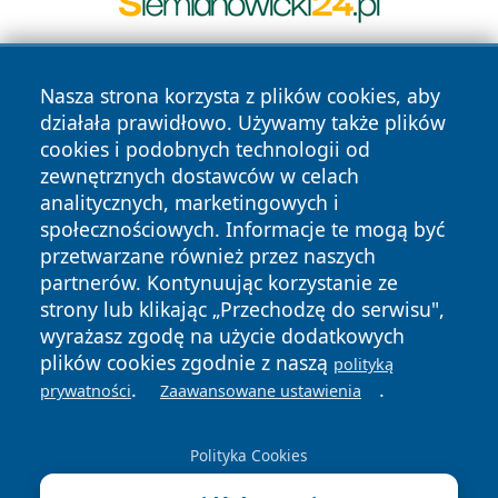
Nasza strona korzysta z plików cookies, aby
działała prawidłowo. Używamy także plików
cookies i podobnych technologii od
zewnętrznych dostawców w celach
analitycznych, marketingowych i
Copyright © 2026 24slupsk.pl Wszystkie prawa zastrzeżone.
społecznościowych. Informacje te mogą być
przetwarzane również przez naszych
partnerów. Kontynuując korzystanie ze
Polityka
Polityka
News
Autorzy
strony lub klikając „Przechodzę do serwisu",
Prywatności
Cookies
wyrażasz zgodę na użycie dodatkowych
plików cookies zgodnie z naszą
polityką
.
.
prywatności
Zaawansowane ustawienia
Polityka Cookies