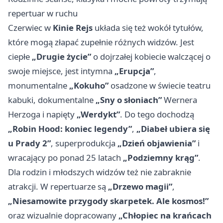
repertuar w ruchu
Czerwiec w
Kinie Rejs
układa się też wokół tytułów,
które mogą złapać zupełnie różnych widzów. Jest
ciepłe
„Drugie życie”
o dojrzałej kobiecie walczącej o
swoje miejsce, jest intymna
„Erupcja”
,
monumentalne
„Kokuho”
osadzone w świecie teatru
kabuki, dokumentalne
„Sny o słoniach”
Wernera
Herzoga i napięty
„Werdykt”
. Do tego dochodzą
„Robin Hood: koniec legendy”
,
„Diabeł ubiera się
u Prady 2”
, superprodukcja
„Dzień objawienia”
i
wracający po ponad 25 latach
„Podziemny krąg”
.
Dla rodzin i młodszych widzów też nie zabraknie
atrakcji. W repertuarze są
„Drzewo magii”
,
„Niesamowite przygody skarpetek. Ale kosmos!”
oraz wizualnie dopracowany
„Chłopiec na krańcach