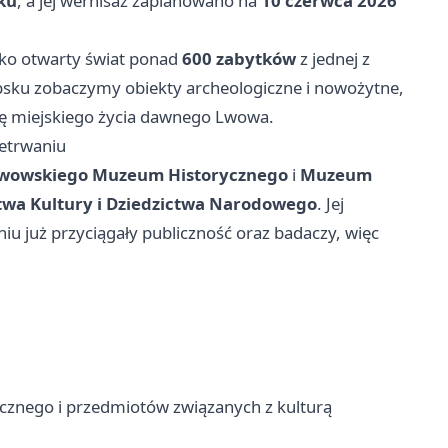
ku
, a jej wernisaż zaplanowano na
10 czerwca 2026
roko otwarty świat ponad
600 zabytków
z jednej z
upsku zobaczymy obiekty archeologiczne i nowożytne,
rię miejskiego życia dawnego Lwowa.
zetrwaniu
wowskiego Muzeum Historycznego
i
Muzeum
twa Kultury i Dziedzictwa Narodowego
. Jej
iu już przyciągały publiczność oraz badaczy, więc
ycznego i przedmiotów związanych z kulturą