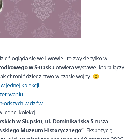
zień ogląda się we Lwowie i to zwykle tylko w
odkowego w Słupsku
otwiera wystawę, która łączy
 jak chronić dziedzictwo w czasie wojny. 🙂
w jednej kolekcji
rzetrwaniu
i młodszych widzów
 jednej kolekcji
skich w Słupsku, ul. Dominikańska 5
rusza
owskiego Muzeum Historycznego”
. Ekspozycję