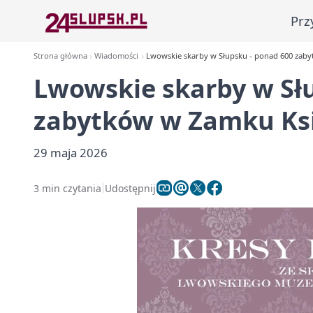
Prz
Strona główna
Wiadomości
Lwowskie skarby w Słupsku - ponad 600 zab
Lwowskie skarby w Sł
zabytków w Zamku Ks
29 maja 2026
3 min czytania
Udostępnij