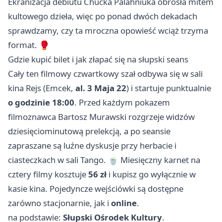
Ekranizacja debiutu Chucka Palahniuka obrosła mitem
kultowego dzieła, więc po ponad dwóch dekadach
sprawdzamy, czy ta mroczna opowieść wciąż trzyma
format. 🥊
Gdzie kupić bilet i jak złapać się na słupski seans
Cały ten filmowy czwartkowy szał odbywa się w sali
kina Rejs (Emcek,
al. 3 Maja 22
) i startuje punktualnie
o godzinie 18:00
. Przed każdym pokazem
filmoznawca Bartosz Murawski rozgrzeje widzów
dziesięciominutową prelekcją, a po seansie
zapraszane są luźne dyskusje przy herbacie i
ciasteczkach w sali Tango. 🍵 Miesięczny karnet na
cztery filmy kosztuje
56 zł
i kupisz go wyłącznie w
kasie kina. Pojedyncze wejściówki są dostępne
zarówno stacjonarnie, jak i
online
.
na podstawie:
Słupski Ośrodek Kultury
.