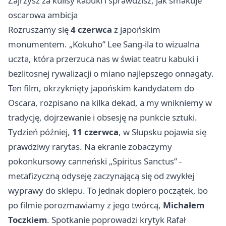
Zajrzysz za kulisy kabuki i sprawdzisz, jak smakuje
oscarowa ambicja
Rozruszamy się
4 czerwca
z japońskim
monumentem. „Kokuho” Lee Sang-ila to wizualna
uczta, która przerzuca nas w świat teatru kabuki i
bezlitosnej rywalizacji o miano najlepszego onnagaty.
Ten film, okrzyknięty japońskim kandydatem do
Oscara, rozpisano na kilka dekad, a my wnikniemy w
tradycję, dojrzewanie i obsesję na punkcie sztuki.
Tydzień później,
11 czerwca
, w Słupsku pojawia się
prawdziwy rarytas. Na ekranie zobaczymy
pokonkursowy canneński „Spiritus Sanctus” -
metafizyczną odyseję zaczynającą się od zwykłej
wyprawy do sklepu. To jednak dopiero początek, bo
po filmie porozmawiamy z jego twórcą,
Michałem
Toczkiem
. Spotkanie poprowadzi krytyk Rafał