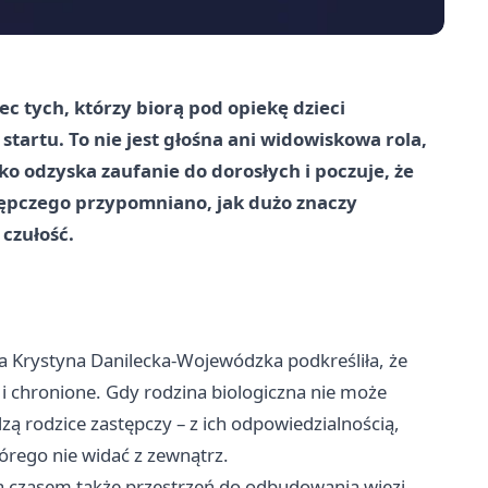
 tych, którzy biorą pod opiekę dzieci
startu. To nie jest głośna ani widowiskowa rola,
ko odzyska zaufanie do dorosłych i poczuje, że
stępczego przypomniano, jak dużo znaczy
 czułość.
 Krystyna Danilecka-Wojewódzka podkreśliła, że
i chronione. Gdy rodzina biologiczna nie może
ą rodzice zastępczy – z ich odpowiedzialnością,
tórego nie widać z zewnątrz.
 a czasem także przestrzeń do odbudowania więzi,