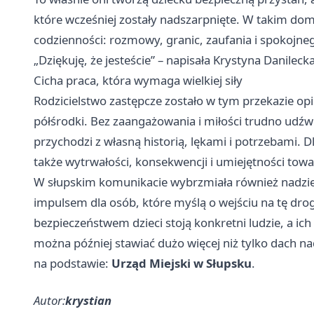
które wcześniej zostały nadszarpnięte. W takim domu l
codzienności: rozmowy, granic, zaufania i spokojn
„Dziękuję, że jesteście” – napisała Krystyna Danile
Cicha praca, która wymaga wielkiej siły
Rodzicielstwo zastępcze zostało w tym przekazie opi
półśrodki. Bez zaangażowania i miłości trudno udź
przychodzi z własną historią, lękami i potrzebami. D
także wytrwałości, konsekwencji i umiejętności to
W słupskim komunikacie wybrzmiała również nadzieja
impulsem dla osób, które myślą o wejściu na tę drog
bezpieczeństwem dzieci stoją konkretni ludzie, a i
można później stawiać dużo więcej niż tylko dach n
na podstawie:
Urząd Miejski w Słupsku
.
Autor:
krystian