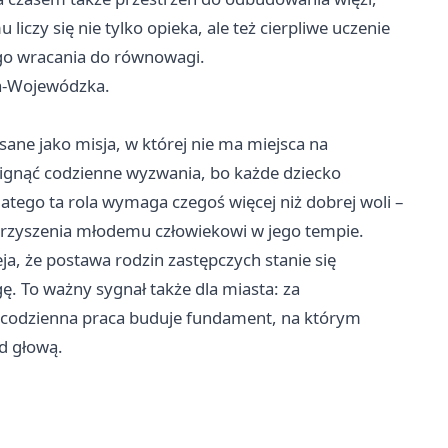
iczy się nie tylko opieka, ale też cierpliwe uczenie
ego wracania do równowagi.
cka-Wojewódzka.
sane jako misja, w której nie ma miejsca na
wignąć codzienne wyzwania, bo każde dziecko
latego ta rola wymaga czegoś więcej niż dobrej woli –
warzyszenia młodemu człowiekowi w jego tempie.
, że postawa rodzin zastępczych stanie się
ę. To ważny sygnał także dla miasta: za
ch codzienna praca buduje fundament, na którym
ad głową.