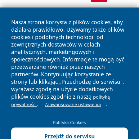
Nasza strona korzysta z plików cookies, aby
działała prawidłowo. Używamy także plików
cookies i podobnych technologii od
zewnętrznych dostawców w celach
analitycznych, marketingowych i
Copyright © 2026 24slupsk.pl Wszystkie prawa zastrzeżone.
społecznościowych. Informacje te mogą być
przetwarzane również przez naszych
partnerów. Kontynuując korzystanie ze
Polityka
Polityka
News
Autorzy
strony lub klikając „Przechodzę do serwisu",
Prywatności
Cookies
wyrażasz zgodę na użycie dodatkowych
plików cookies zgodnie z naszą
polityką
.
.
prywatności
Zaawansowane ustawienia
Polityka Cookies
Przejdź do serwisu