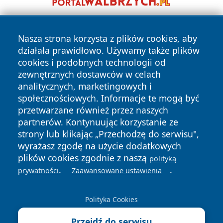
Nasza strona korzysta z plików cookies, aby
działała prawidłowo. Używamy także plików
cookies i podobnych technologii od
zewnętrznych dostawców w celach
analitycznych, marketingowych i
Copyright © 2026 24slupsk.pl Wszystkie prawa zastrzeżone.
społecznościowych. Informacje te mogą być
przetwarzane również przez naszych
partnerów. Kontynuując korzystanie ze
Polityka
Polityka
News
Autorzy
strony lub klikając „Przechodzę do serwisu",
Prywatności
Cookies
wyrażasz zgodę na użycie dodatkowych
plików cookies zgodnie z naszą
polityką
.
.
prywatności
Zaawansowane ustawienia
Polityka Cookies
Przejdź do serwisu