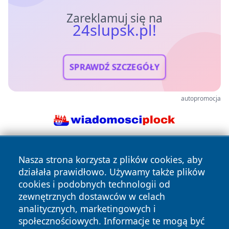
Zareklamuj się na
24slupsk.pl!
SPRAWDŹ SZCZEGÓŁY
autopromocja
Nasza strona korzysta z plików cookies, aby
działała prawidłowo. Używamy także plików
cookies i podobnych technologii od
zewnętrznych dostawców w celach
analitycznych, marketingowych i
Copyright © 2026 24slupsk.pl Wszystkie prawa zastrzeżone.
społecznościowych. Informacje te mogą być