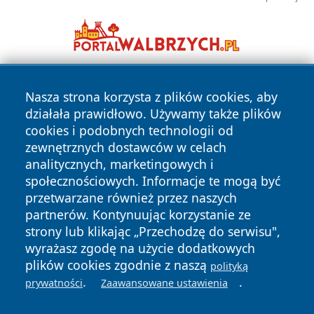
Nasza strona korzysta z plików cookies, aby
działała prawidłowo. Używamy także plików
cookies i podobnych technologii od
zewnętrznych dostawców w celach
analitycznych, marketingowych i
Copyright © 2026 24slupsk.pl Wszystkie prawa zastrzeżone.
społecznościowych. Informacje te mogą być
przetwarzane również przez naszych
partnerów. Kontynuując korzystanie ze
Polityka
Polityka
News
Autorzy
strony lub klikając „Przechodzę do serwisu",
Prywatności
Cookies
wyrażasz zgodę na użycie dodatkowych
plików cookies zgodnie z naszą
polityką
.
.
prywatności
Zaawansowane ustawienia