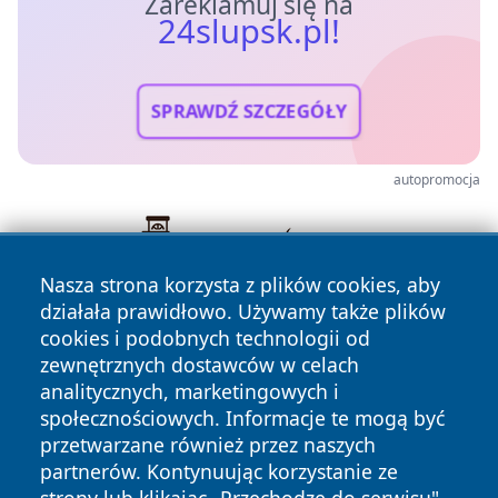
Zareklamuj się na
24slupsk.pl!
SPRAWDŹ SZCZEGÓŁY
autopromocja
Nasza strona korzysta z plików cookies, aby
działała prawidłowo. Używamy także plików
cookies i podobnych technologii od
zewnętrznych dostawców w celach
analitycznych, marketingowych i
społecznościowych. Informacje te mogą być
przetwarzane również przez naszych
Copyright © 2026 24slupsk.pl Wszystkie prawa zastrzeżone.
partnerów. Kontynuując korzystanie ze