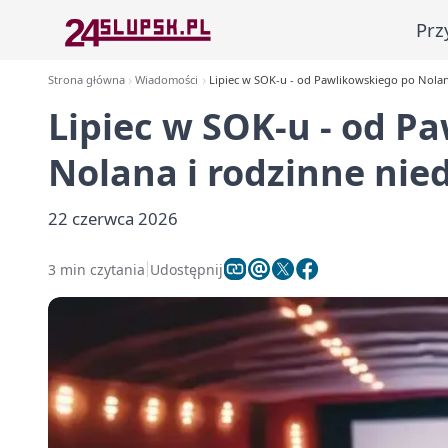
Prz
Strona główna
Wiadomości
Lipiec w SOK-u - od Pawlikowskiego po Nolana
Lipiec w SOK-u - od P
Nolana i rodzinne nied
22 czerwca 2026
3 min czytania
Udostępnij