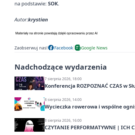
na podstawie:
SOK
.
Autor:
krystian
Zaobserwuj nas!
Facebook
Google News
Nadchodzące wydarzenia
7 sierpnia 2026, 18:00
Konferencja ROZPOZNAĆ CZAS w Sł
8 sierpnia 2026, 14:00
Wycieczka rowerowa i wspólne ognis
8 sierpnia 2026, 16:00
CZYTANIE PERFORMATYWNE | ICH CZ