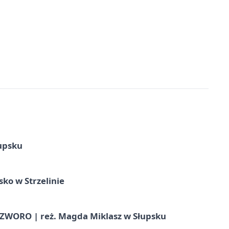
upsku
ko w Strzelinie
WORO | reż. Magda Miklasz w Słupsku