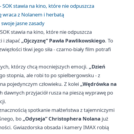
- SOK stawia na kino, które nie odpuszcza
lę wraca z Nolanem i herbatą
a swoje jasne zasady
 SOK stawia na kino, które nie odpuszcza
 i złapać
„Ojczyznę” Pawła Pawlikowskiego
. To
 zwięzłości tkwi jego siła - czarno-biały film potrafi
tych, którzy chcą mocniejszych emocji.
„Dzień
go stopnia, ale robi to po spielbergowsku - z
a pojedynczym człowieku. Z kolei
„Wędrówka na
ch dawnych przyjaciół rusza na pieszą wyprawę po
ji.
uznacznością spotkanie małżeństwa z tajemniczymi
ośnego, bo
„Odyseja” Christophera Nolana
już
ości. Gwiazdorska obsada i kamery IMAX robią