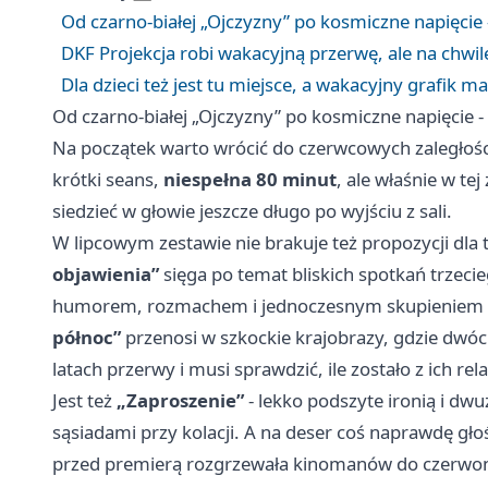
Od czarno-białej „Ojczyzny” po kosmiczne napięcie 
DKF Projekcja robi wakacyjną przerwę, ale na chwi
Dla dzieci też jest tu miejsce, a wakacyjny grafik m
Od czarno-białej „Ojczyzny” po kosmiczne napięcie -
Na początek warto wrócić do czerwcowych zaległości
krótki seans,
niespełna 80 minut
, ale właśnie w tej
siedzieć w głowie jeszcze długo po wyjściu z sali.
W lipcowym zestawie nie brakuje też propozycji dla 
objawienia”
sięga po temat bliskich spotkań trzecie
humorem, rozmachem i jednoczesnym skupieniem n
północ”
przenosi w szkockie krajobrazy, gdzie dwó
latach przerwy i musi sprawdzić, ile zostało z ich relac
Jest też
„Zaproszenie”
- lekko podszyte ironią i dw
sąsiadami przy kolacji. A na deser coś naprawdę gł
przed premierą rozgrzewała kinomanów do czerwon