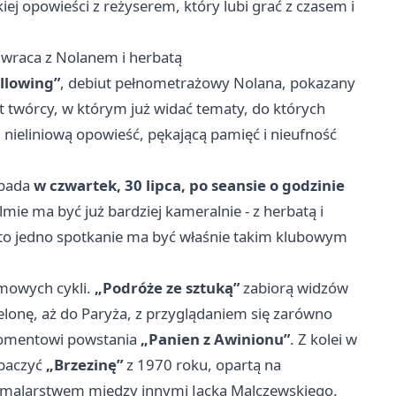
kiej opowieści z reżyserem, który lubi grać z czasem i
ę wraca z Nolanem i herbatą
llowing”
, debiut pełnometrażowy Nolana, pokazany
rt twórcy, w którym już widać tematy, do których
: nieliniową opowieść, pękającą pamięć i nieufność
ypada
w czwartek, 30 lipca, po seansie o godzinie
filmie ma być już bardziej kameralnie - z herbatą i
e to jedno spotkanie ma być właśnie takim klubowym
lmowych cykli.
„Podróże ze sztuką”
zabiorą widzów
elonę, aż do Paryża, z przyglądaniem się zarówno
momentowi powstania
„Panien z Awinionu”
. Z kolei w
obaczyć
„Brzezinę”
z 1970 roku, opartą na
ą malarstwem między innymi Jacka Malczewskiego.