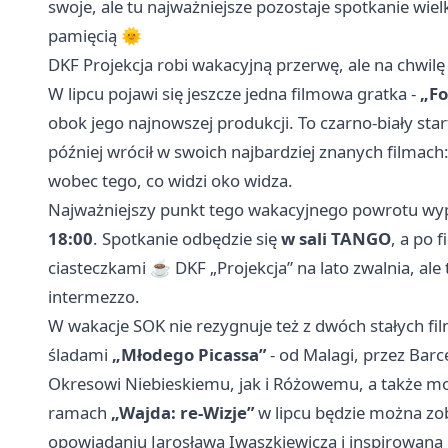
swoje, ale tu najważniejsze pozostaje spotkanie wiel
pamięcią 🌞
DKF Projekcja robi wakacyjną przerwę, ale na chwil
W lipcu pojawi się jeszcze jedna filmowa gratka -
„Fo
obok jego najnowszej produkcji. To czarno-biały sta
później wrócił w swoich najbardziej znanych filmach
wobec tego, co widzi oko widza.
Najważniejszy punkt tego wakacyjnego powrotu w
18:00
. Spotkanie odbędzie się
w sali TANGO
, a po 
ciasteczkami ☕ DKF „Projekcja” na lato zwalnia, al
intermezzo.
W wakacje SOK nie rezygnuje też z dwóch stałych fi
śladami
„Młodego Picassa”
- od Malagi, przez Barc
Okresowi Niebieskiemu, jak i Różowemu, a także 
ramach
„Wajda: re-Wizje”
w lipcu będzie można z
opowiadaniu Jarosława Iwaszkiewicza i inspirowan