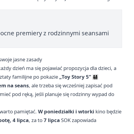
mocne premiery z rodzinnymi seansami
 swoje jasne zasady
ażdy dzień ma się pojawiać propozycja dla dzieci, a
ztaty familijne po pokazie
„Toy Story 5”
👨‍👩‍👧‍👦
tem na seans
, ale trzeba się wcześniej zapisać pod
 mieć pod ręką, jeśli planuje się rodzinny wypad do
 warto pamiętać.
W poniedziałki i wtorki
kino będzie
otę, 4 lipca
, za to
7 lipca
SOK zapowiada