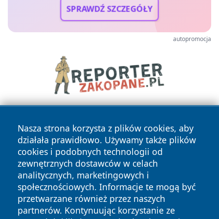
SPRAWDŹ SZCZEGÓŁY
autopromocja
Nasza strona korzysta z plików cookies, aby
działała prawidłowo. Używamy także plików
cookies i podobnych technologii od
zewnętrznych dostawców w celach
analitycznych, marketingowych i
Copyright © 2026 24slupsk.pl Wszystkie prawa zastrzeżone.
społecznościowych. Informacje te mogą być
przetwarzane również przez naszych
partnerów. Kontynuując korzystanie ze
Polityka
Polityka
News
Autorzy