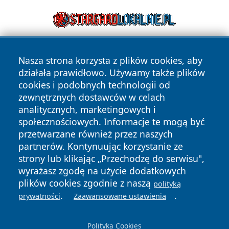
Nasza strona korzysta z plików cookies, aby
działała prawidłowo. Używamy także plików
cookies i podobnych technologii od
zewnętrznych dostawców w celach
analitycznych, marketingowych i
Copyright © 2026 24slupsk.pl Wszystkie prawa zastrzeżone.
społecznościowych. Informacje te mogą być
przetwarzane również przez naszych
partnerów. Kontynuując korzystanie ze
Polityka
Polityka
News
Autorzy
strony lub klikając „Przechodzę do serwisu",
Prywatności
Cookies
wyrażasz zgodę na użycie dodatkowych
plików cookies zgodnie z naszą
polityką
.
.
prywatności
Zaawansowane ustawienia
Polityka Cookies