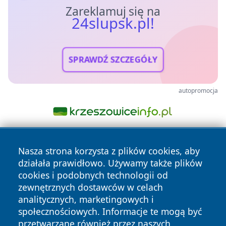
Zareklamuj się na
24slupsk.pl!
SPRAWDŹ SZCZEGÓŁY
autopromocja
Nasza strona korzysta z plików cookies, aby
działała prawidłowo. Używamy także plików
cookies i podobnych technologii od
zewnętrznych dostawców w celach
analitycznych, marketingowych i
Copyright © 2026 24slupsk.pl Wszystkie prawa zastrzeżone.
społecznościowych. Informacje te mogą być
przetwarzane również przez naszych