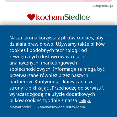
autopromocja
Nasza strona korzysta z plików cookies, aby
działała prawidłowo. Używamy także plików
cookies i podobnych technologii od
zewnętrznych dostawców w celach
analitycznych, marketingowych i
Copyright © 2026 24slupsk.pl Wszystkie prawa zastrzeżone.
społecznościowych. Informacje te mogą być
przetwarzane również przez naszych
partnerów. Kontynuując korzystanie ze
Polityka
Polityka
News
Autorzy
strony lub klikając „Przechodzę do serwisu",
Prywatności
Cookies
wyrażasz zgodę na użycie dodatkowych
plików cookies zgodnie z naszą
polityką
.
.
prywatności
Zaawansowane ustawienia