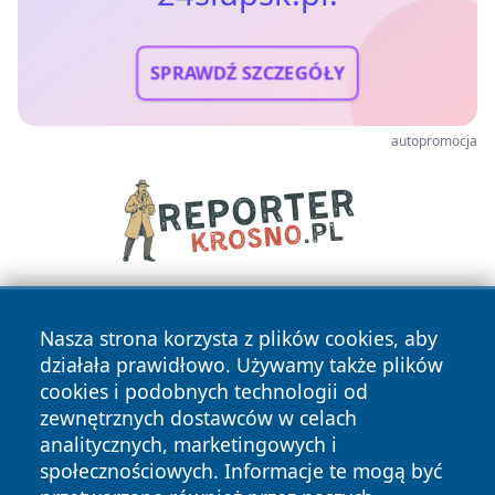
SPRAWDŹ SZCZEGÓŁY
autopromocja
Nasza strona korzysta z plików cookies, aby
działała prawidłowo. Używamy także plików
cookies i podobnych technologii od
zewnętrznych dostawców w celach
analitycznych, marketingowych i
Copyright © 2026 24slupsk.pl Wszystkie prawa zastrzeżone.
społecznościowych. Informacje te mogą być