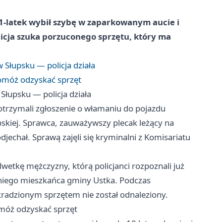
1-latek wybił szybę w zaparkowanym aucie i
icja szuka porzuconego sprzętu, który ma
Słupsku — policja działa
omóż odzyskać sprzęt
łupsku — policja działa
otrzymali zgłoszenie o włamaniu do pojazdu
skiej. Sprawca, zauważywszy plecak leżący na
odjechał. Sprawą zajęli się kryminalni z Komisariatu
etkę mężczyzny, którą policjanci rozpoznali już
tniego mieszkańca gminy Ustka. Podczas
kradzionym sprzętem nie został odnaleziony.
móż odzyskać sprzęt