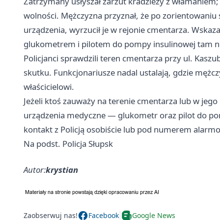
Zatrzymany usłyszał zarzut kradzieży z włamaniem; 
wolności. Mężczyzna przyznał, że po zorientowaniu s
urządzenia, wyrzucił je w rejonie cmentarza. Wskazał
glukometrem i pilotem do pompy insulinowej tam ni
Policjanci sprawdzili teren cmentarza przy ul. Kaszub
skutku. Funkcjonariusze nadal ustalają, gdzie mężc
właścicielowi.
Jeżeli ktoś zauważy na terenie cmentarza lub w jego 
urządzenia medyczne — glukometr oraz pilot do po
kontakt z Policją osobiście lub pod numerem alar
Na podst. Policja Słupsk
Autor:
krystian
Zaobserwuj nas!
Facebook
Google News