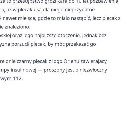
za to przestępstwo grozi kara do 10 lat pozbawienia
ię, iż w plecaku są dla niego nieprzydatne
 nawet miejsce, gdzie to miało nastąpić, lecz plecak z
e znaleziono.
skiej oraz jego najbliższe otoczenie, jednak bez
zyzna porzucił plecak, by móc przekazać go
rejonie czarny plecak z logo Orlenu zawierający
mpy insulinowej — proszony jest o niezwłoczny
mowym 112.