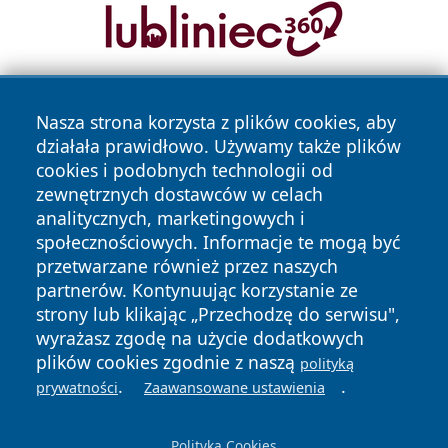
Nasza strona korzysta z plików cookies, aby
działała prawidłowo. Używamy także plików
cookies i podobnych technologii od
zewnętrznych dostawców w celach
analitycznych, marketingowych i
Copyright © 2026 24slupsk.pl Wszystkie prawa zastrzeżone.
społecznościowych. Informacje te mogą być
przetwarzane również przez naszych
partnerów. Kontynuując korzystanie ze
Polityka
Polityka
News
Autorzy
strony lub klikając „Przechodzę do serwisu",
Prywatności
Cookies
wyrażasz zgodę na użycie dodatkowych
plików cookies zgodnie z naszą
polityką
.
.
prywatności
Zaawansowane ustawienia
Polityka Cookies