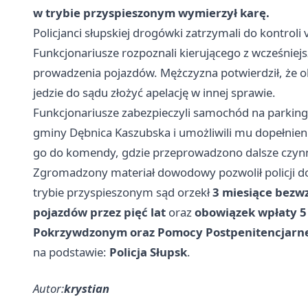
w trybie przyspieszonym wymierzył karę.
Policjanci słupskiej drogówki zatrzymali do kontro
Funkcjonariusze rozpoznali kierującego z wcześniejsz
prowadzenia pojazdów. Mężczyzna potwierdził, że ob
jedzie do sądu złożyć apelację w innej sprawie.
Funkcjonariusze zabezpieczyli samochód na parking
gminy Dębnica Kaszubska i umożliwili mu dopełnienie
go do komendy, gdzie przeprowadzono dalsze czyn
Zgromadzony materiał dowodowy pozwolił policji 
trybie przyspieszonym sąd orzekł
3 miesiące bezw
pojazdów przez pięć lat
oraz
obowiązek wpłaty 5
Pokrzywdzonym oraz Pomocy Postpenitencjarn
na podstawie:
Policja Słupsk
.
Autor:
krystian