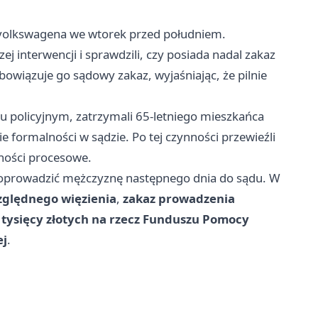
li volkswagena we wtorek przed południem.
ej interwencji i sprawdzili, czy posiada nadal zakaz
owiązuje go sądowy zakaz, wyjaśniając, że pilnie
u policyjnym, zatrzymali 65-letniego mieszkańca
 formalności w sądzie. Po tej czynności przewieźli
ności procesowe.
doprowadzić mężczyznę następnego dnia do sądu. W
zględnego więzienia
,
zakaz prowadzenia
 tysięcy złotych na rzecz Funduszu Pomocy
ej
.