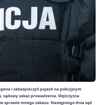
agena i zabezpieczyli pojazd na policyjnym
ny, sądowy zakaz prowadzenia. Mężczyzna
ję w sprawie innego zakazu. Następnego dnia sąd