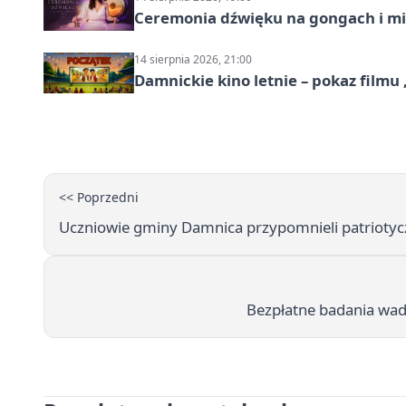
Ceremonia dźwięku na gongach i mi
14 sierpnia 2026, 21:00
Damnickie kino letnie – pokaz filmu
<< Poprzedni
Uczniowie gminy Damnica przypomnieli patriotyc
Bezpłatne badania wad