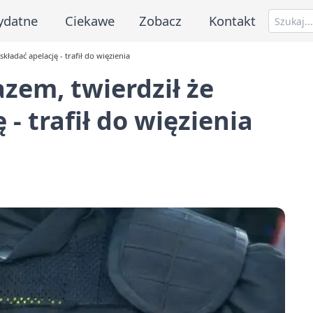
ydatne
Ciekawe
Zobacz
Kontakt
kładać apelację - trafił do więzienia
zem, twierdził że
 - trafił do więzienia