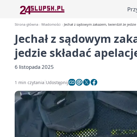
Prz
Strona główna
Wiadomości
Jechał z sądowym zakazem, twierdził że jedzie s
Jechał z sądowym zaka
jedzie składać apelację
6 listopada 2025
1 min czytania
Udostępnij