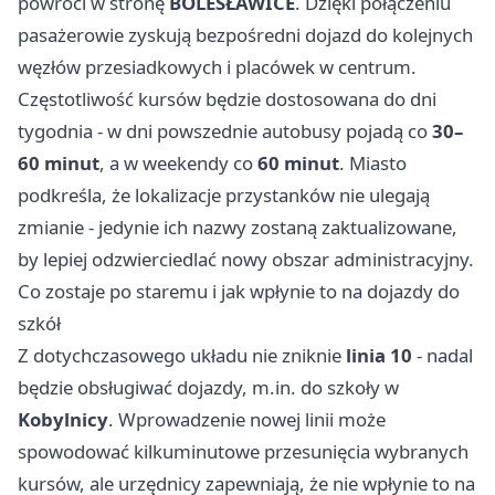
powróci w stronę
BOLESŁAWICE
. Dzięki połączeniu
pasażerowie zyskują bezpośredni dojazd do kolejnych
węzłów przesiadkowych i placówek w centrum.
Częstotliwość kursów będzie dostosowana do dni
tygodnia - w dni powszednie autobusy pojadą co
30–
60 minut
, a w weekendy co
60 minut
. Miasto
podkreśla, że lokalizacje przystanków nie ulegają
zmianie - jedynie ich nazwy zostaną zaktualizowane,
by lepiej odzwierciedlać nowy obszar administracyjny.
Co zostaje po staremu i jak wpłynie to na dojazdy do
szkół
Z dotychczasowego układu nie zniknie
linia 10
- nadal
będzie obsługiwać dojazdy, m.in. do szkoły w
Kobylnicy
. Wprowadzenie nowej linii może
spowodować kilkuminutowe przesunięcia wybranych
kursów, ale urzędnicy zapewniają, że nie wpłynie to na