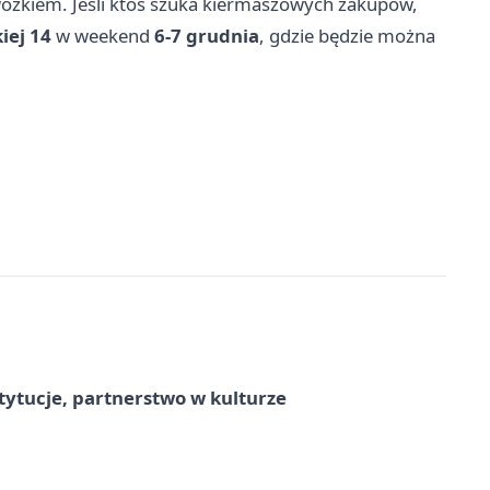
 wózkiem. Jeśli ktoś szuka kiermaszowych zakupów,
iej 14
w weekend
6-7 grudnia
, gdzie będzie można
stytucje, partnerstwo w kulturze