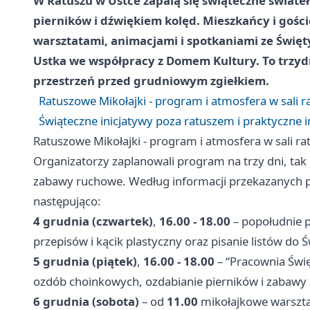
W Ratuszu w Ustce zapalą się świąteczne świateł
pierników i dźwiękiem kolęd. Mieszkańcy i gośc
warsztatami, animacjami i spotkaniami ze Świę
Ustka
we współpracy z Domem Kultury. To trzyd
przestrzeń przed grudniowym zgiełkiem.
Ratuszowe Mikołajki - program i atmosfera w sali r
Świąteczne inicjatywy poza ratuszem i praktyczne i
Ratuszowe Mikołajki - program i atmosfera w sali ra
Organizatorzy zaplanowali program na trzy dni, tak b
zabawy ruchowe. Według informacji przekazanych 
następująco:
4 grudnia (czwartek)
,
16.00 - 18.00
– popołudnie p
przepisów i kącik plastyczny oraz pisanie listów do 
5 grudnia (piątek)
,
16.00 - 18.00
– “Pracownia Świ
ozdób choinkowych, ozdabianie pierników i zabawy 
6 grudnia (sobota)
– od
11.00
mikołajkowe warszta