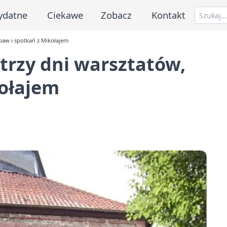
ydatne
Ciekawe
Zobacz
Kontakt
abaw i spotkań z Mikołajem
 trzy dni warsztatów,
kołajem