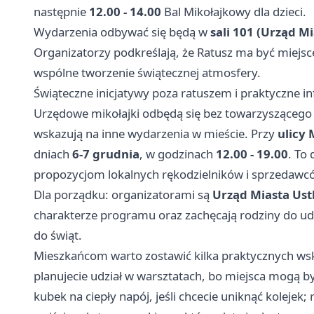
następnie
12.00 - 14.00
Bal Mikołajkowy dla dzieci.
Wydarzenia odbywać się będą w
sali 101 (Urząd M
Organizatorzy podkreślają, że Ratusz ma być miejsc
wspólne tworzenie świątecznej atmosfery.
Świąteczne inicjatywy poza ratuszem i praktyczne in
Urzędowe mikołajki odbędą się bez towarzyszącego
wskazują na inne wydarzenia w mieście. Przy
ulicy 
dniach
6-7 grudnia
, w godzinach
12.00 - 19.00
. To
propozycjom lokalnych rękodzielników i sprzedawc
Dla porządku: organizatorami są
Urząd Miasta Ust
charakterze programu oraz zachęcają rodziny do u
do świąt.
Mieszkańcom warto zostawić kilka praktycznych wsk
planujecie udział w warsztatach, bo miejsca mogą b
kubek na ciepły napój, jeśli chcecie uniknąć koleje