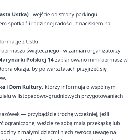
iasta Ustka)
- wejście od strony parkingu.
em spotkań i rodzinnej radości, z naciskiem na
formacje z Ustki
 kiermaszu świątecznego - w zamian organizatorzy
Marynarki Polskiej 14
zaplanowano mini-kiermasz w
 dobra okazja, by po warsztatach przyjrzeć się
ów.
ka
i
Dom Kultury
, którzy informują o wspólnym
działu w listopadowo-grudniowych przygotowaniach
azówek — przybądźcie trochę wcześniej, jeśli
yć ograniczone; weźcie ze sobą małą przekąskę lub
k; rodziny z małymi dziećmi niech zwrócą uwagę na