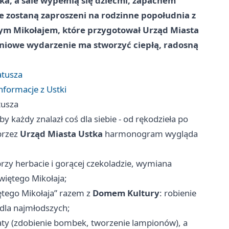
ka, a sale wypełnią się dziećmi, zapachem
ie zostaną zaproszeni na rodzinne popołudnia z
tym Mikołajem, które przygotował
Urząd Miasta
niowe wydarzenie ma stworzyć ciepłą, radosną
atusza
nformacje z Ustki
tusza
y każdy znalazł coś dla siebie - od rękodzieła po
przez
Urząd Miasta Ustka
harmonogram wygląda
rzy herbacie i gorącej czekoladzie, wymiana
Świętego Mikołaja;
ętego Mikołaja” razem z
Domem Kultury
: robienie
dla najmłodszych;
ty (zdobienie bombek, tworzenie lampionów), a