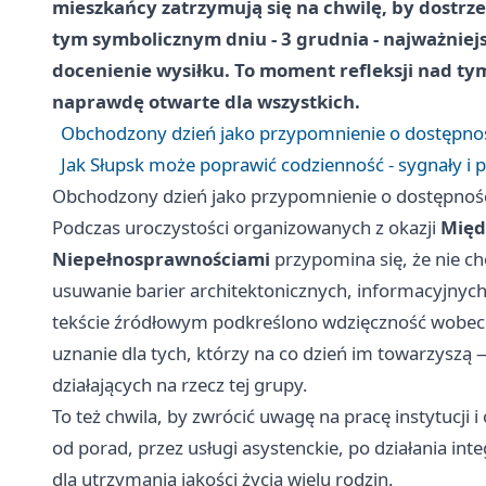
mieszkańcy zatrzymują się na chwilę, by dostrz
tym symbolicznym dniu -
3 grudnia
- najważniej
docenienie wysiłku. To moment refleksji nad tym,
naprawdę otwarte dla wszystkich.
Obchodzony dzień jako przypomnienie o dostępnoś
Jak Słupsk może poprawić codzienność - sygnały i 
Obchodzony dzień jako przypomnienie o dostępnośc
Podczas uroczystości organizowanych z okazji
Międ
Niepełnosprawnościami
przypomina się, że nie ch
usuwanie barier architektonicznych, informacyjnych
tekście źródłowym podkreślono wdzięczność wobec o
uznanie dla tych, którzy na co dzień im towarzyszą
działających na rzecz tej grupy.
To też chwila, by zwrócić uwagę na pracę instytucji 
od porad, przez usługi asystenckie, po działania inte
dla utrzymania jakości życia wielu rodzin.