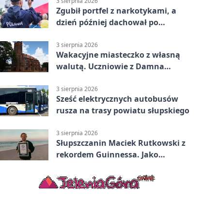
3 sierpnia 2026
Zgubił portfel z narkotykami, a
dzień później dachował po
alkoholu w Ustce
3 sierpnia 2026
Wakacyjne miasteczko z własną
walutą. Uczniowie z Damna
poznali demokrację
3 sierpnia 2026
Sześć elektrycznych autobusów
rusza na trasy powiatu słupskiego
3 sierpnia 2026
Słupszczanin Maciek Rutkowski z
rekordem Guinnessa. Jako
pierwszy tak szybko przepłynął
Bałtyk na desce windsurfingowej