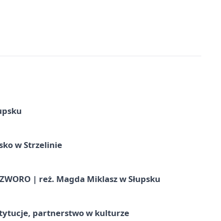
upsku
ko w Strzelinie
WORO | reż. Magda Miklasz w Słupsku
stytucje, partnerstwo w kulturze