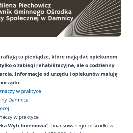
trafiają tu pieniądze, które mają dać opiekunom
ylko o zabiegi rehabilitacyjne, ale o codzienny
parcia. Informacje od urzędu i opiekunów malują
amorządu.
 znaczy w praktyce
miny Damnica
ęcej
znaczy w praktyce
eka Wytchnieniowa”
, finansowanego ze środków