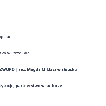
upsku
ko w Strzelinie
WORO | reż. Magda Miklasz w Słupsku
stytucje, partnerstwo w kulturze