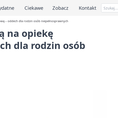
ydatne
Ciekawe
Zobacz
Kontakt
iową – oddech dla rodzin osób niepełnosprawnych
ą na opiekę
ch dla rodzin osób