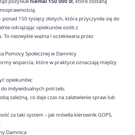
ząd pozyskał
niemal 150 000 zł
, które zostaną
łnosprawnością.
onad 150 tysięcy złotych, która przyczyniła się do
ealnie odciążając opiekunów osób z
 To niezwykle ważna i oczekiwana przez
ka Pomocy Społecznej w Damnicy
ormy wsparcia, które w praktyce oznaczają między
żyć opiekunów;
 do indywidualnych potrzeb;
obą zależną, co daje czas na załatwienie spraw lub
ość za taki system – jak mówiła kierownik GOPS,
.
iny Damnica