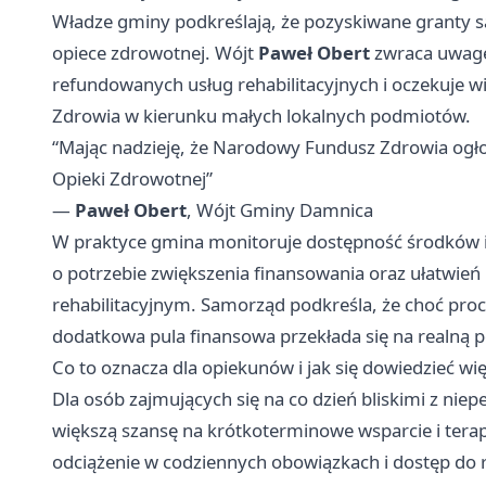
Władze gminy podkreślają, że pozyskiwane granty są
opiece zdrowotnej. Wójt
Paweł Obert
zwraca uwagę
refundowanych usług rehabilitacyjnych i oczekuje 
Zdrowia w kierunku małych lokalnych podmiotów.
“Mając nadzieję, że Narodowy Fundusz Zdrowia ogło
Opieki Zdrowotnej”
—
Paweł Obert
, Wójt Gminy Damnica
W praktyce gmina monitoruje dostępność środkó
o potrzebie zwiększenia finansowania oraz ułatwi
rehabilitacyjnym. Samorząd podkreśla, że choć pro
dodatkowa pula finansowa przekłada się na realną p
Co to oznacza dla opiekunów i jak się dowiedzieć wię
Dla osób zajmujących się na co dzień bliskimi z ni
większą szansę na krótkoterminowe wsparcie i tera
odciążenie w codziennych obowiązkach i dostęp do re