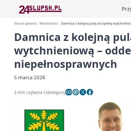
Prz
Strona główna
Wiadomości
Damnica z kolejną pulą na opiekę wytchnien
Damnica z kolejną pul
wytchnieniową – odde
niepełnosprawnych
5 marca 2026
3 min czytania
Udostępnij