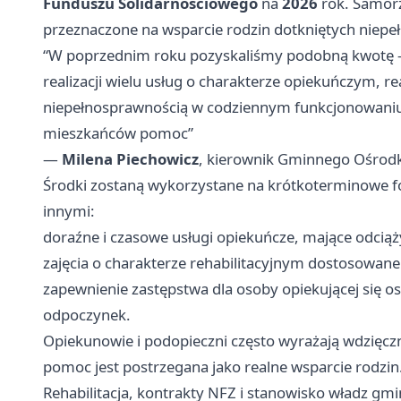
Funduszu Solidarnościowego
na
2026
rok. Samor
przeznaczone na wsparcie rodzin dotkniętych niepe
“W poprzednim roku pozyskaliśmy podobną kwotę – p
realizacji wielu usług o charakterze opiekuńczym, r
niepełnosprawnością w codziennym funkcjonowaniu.
mieszkańców pomoc”
—
Milena Piechowicz
, kierownik Gminnego Ośrod
Środki zostaną wykorzystane na krótkoterminowe f
innymi:
doraźne i czasowe usługi opiekuńcze, mające odcią
zajęcia o charakterze rehabilitacyjnym dostosowane
zapewnienie zastępstwa dla osoby opiekującej się os
odpoczynek.
Opiekunowie i podopieczni często wyrażają wdzięczn
pomoc jest postrzegana jako realne wsparcie rodzin
Rehabilitacja, kontrakty NFZ i stanowisko władz gm