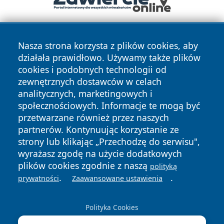
Nasza strona korzysta z plików cookies, aby
działała prawidłowo. Używamy także plików
cookies i podobnych technologii od
zewnętrznych dostawców w celach
analitycznych, marketingowych i
Copyright © 2026 24slupsk.pl Wszystkie prawa zastrzeżone.
społecznościowych. Informacje te mogą być
przetwarzane również przez naszych
partnerów. Kontynuując korzystanie ze
Polityka
Polityka
News
Autorzy
strony lub klikając „Przechodzę do serwisu",
Prywatności
Cookies
wyrażasz zgodę na użycie dodatkowych
plików cookies zgodnie z naszą
polityką
.
.
prywatności
Zaawansowane ustawienia
Polityka Cookies