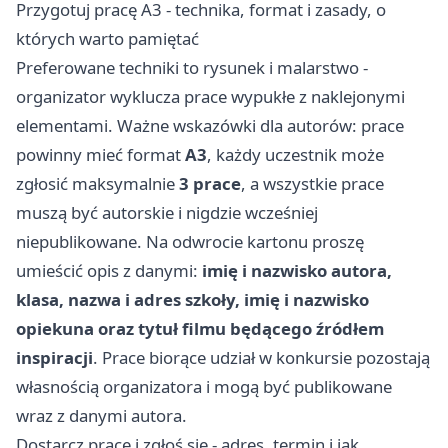
Przygotuj pracę A3 - technika, format i zasady, o
których warto pamiętać
Preferowane techniki to rysunek i malarstwo -
organizator wyklucza prace wypukłe z naklejonymi
elementami. Ważne wskazówki dla autorów: prace
powinny mieć format
A3
, każdy uczestnik może
zgłosić maksymalnie
3 prace
, a wszystkie prace
muszą być autorskie i nigdzie wcześniej
niepublikowane. Na odwrocie kartonu proszę
umieścić opis z danymi:
imię i nazwisko autora,
klasa, nazwa i adres szkoły, imię i nazwisko
opiekuna oraz tytuł filmu będącego źródłem
inspiracji
. Prace biorące udział w konkursie pozostają
własnością organizatora i mogą być publikowane
wraz z danymi autora.
Dostarcz pracę i zgłoś się - adres, termin i jak