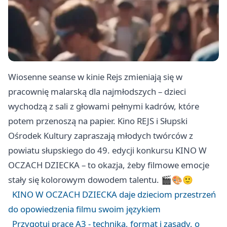
Wiosenne seanse w kinie Rejs zmieniają się w
pracownię malarską dla najmłodszych – dzieci
wychodzą z sali z głowami pełnymi kadrów, które
potem przenoszą na papier. Kino REJS i Słupski
Ośrodek Kultury zapraszają młodych twórców z
powiatu słupskiego do 49. edycji konkursu KINO W
OCZACH DZIECKA – to okazja, żeby filmowe emocje
stały się kolorowym dowodem talentu. 🎬🎨🙂
KINO W OCZACH DZIECKA daje dzieciom przestrzeń
do opowiedzenia filmu swoim językiem
Przygotuj pracę A3 - technika, format i zasady, o