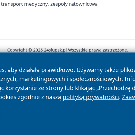
 transport medyczny, zespoły ratownictwa
Copyright © 2026 24slupsk.pl Wszystkie prawa zastrzeżone.
es, aby działała prawidłowo. Używamy także plik
News
Autorzy
Polityka Prywatności
Polityka Cookie
cznych, marketingowych i społecznościowych. Inf
 korzystanie ze strony lub klikając „Przechodzę 
ookies zgodnie z naszą
polityką prywatności
.
Zaaw