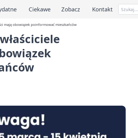
ydatne
Ciekawe
Zobacz
Kontakt
mości mają obowiązek poinformować mieszkańców
właściciele
obowiązek
kańców