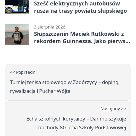
Sześć elektrycznych autobusów
rusza na trasy powiatu słupskiego
3 sierpnia 2026
Słupszczanin Maciek Rutkowski z
rekordem Guinnessa. Jako pierwszy
tak szybko przepłynął Bałtyk na
desce windsurfingowej
<< Poprzedni
Turniej tenisa stołowego w Zagórzycy – doping,
rywalizacja i Puchar Wójta
Następny >>
Echa szkolnych korytarzy – Damno szykuje
obchody 80-lecia Szkoły Podstawowej