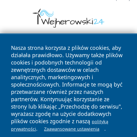
Nasza strona korzysta z plików cookies, aby
działała prawidłowo. Używamy także plików
cookies i podobnych technologii od
zewnętrznych dostawców w celach
analitycznych, marketingowych i
Copyright © 2026 24slupsk.pl Wszystkie prawa zastrzeżone.
społecznościowych. Informacje te mogą być
przetwarzane również przez naszych
partnerów. Kontynuując korzystanie ze
Polityka
Polityka
News
Autorzy
strony lub klikając „Przechodzę do serwisu",
Prywatności
Cookies
wyrażasz zgodę na użycie dodatkowych
plików cookies zgodnie z naszą
polityką
.
.
prywatności
Zaawansowane ustawienia