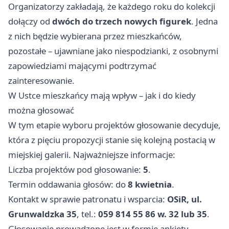
Organizatorzy zakładają, że każdego roku do kolekcji
dołączy od
dwóch do trzech nowych figurek
. Jedna
z nich będzie wybierana przez mieszkańców,
pozostałe – ujawniane jako niespodzianki, z osobnymi
zapowiedziami mającymi podtrzymać
zainteresowanie.
W Ustce mieszkańcy mają wpływ – jak i do kiedy
można głosować
W tym etapie wyboru projektów głosowanie decyduje,
która z pięciu propozycji stanie się kolejną postacią w
miejskiej galerii. Najważniejsze informacje:
Liczba projektów pod głosowanie:
5
.
Termin oddawania głosów: do
8 kwietnia
.
Kontakt w sprawie patronatu i wsparcia:
OSiR, ul.
Grunwaldzka 35
, tel.:
059 814 55 86 w. 32 lub 35
.
Głosowanie prowadzone jest w formie ankiety