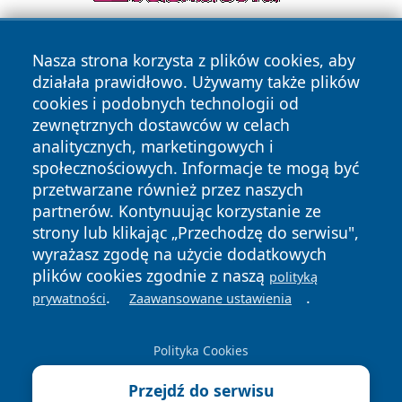
Nasza strona korzysta z plików cookies, aby
działała prawidłowo. Używamy także plików
cookies i podobnych technologii od
zewnętrznych dostawców w celach
analitycznych, marketingowych i
Copyright © 2026 24slupsk.pl Wszystkie prawa zastrzeżone.
społecznościowych. Informacje te mogą być
przetwarzane również przez naszych
partnerów. Kontynuując korzystanie ze
Polityka
Polityka
News
Autorzy
strony lub klikając „Przechodzę do serwisu",
Prywatności
Cookies
wyrażasz zgodę na użycie dodatkowych
plików cookies zgodnie z naszą
polityką
.
.
prywatności
Zaawansowane ustawienia
Polityka Cookies
Przejdź do serwisu