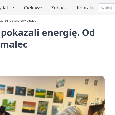
ydatne
Ciekawe
Zobacz
Kontakt
żuterii po fasolowy smalec
pokazali energię. Od
smalec