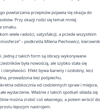
go powtarzania przepisów pojawia się okazja do
ów. Przy okazji rodzi się temat mniej
ze smaku.
ikom wiele radości, satysfakcji, a przede wszystkim
tmosferze” – podkreśla Milena Piechowicz, kierownik
ji. Jedną z takich form są obrazy wykonywane
zestników była nowością, ale szybko stała się
i cierpliwości. Efekt bywa barwny i ozdobny, lecz
adna, prowadzona bez pośpiechu.
nkretna odskocznia od codziennych spraw i miejsce,
e wydarzenie. Właśnie z takich spotkań składa się
pólnie można zrobić coś własnego, a potem wrócić do
prostu lepszym nastrojem.