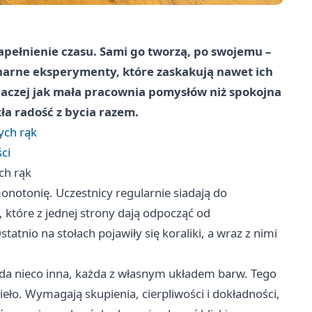
pełnienie czasu. Sami go tworzą, po swojemu –
inarne eksperymenty, które zaskakują nawet ich
raczej jak mała pracownia pomysłów niż spokojna
kła radość z bycia razem.
ych rąk
ci
ch rąk
notonię. Uczestnicy regularnie siadają do
 które z jednej strony dają odpocząć od
atnio na stołach pojawiły się koraliki, a wraz z nimi
żda nieco inna, każda z własnym układem barw. Tego
zieło. Wymagają skupienia, cierpliwości i dokładności,