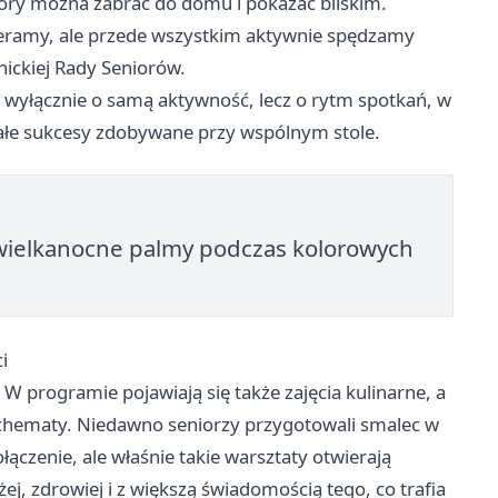
tóry można zabrać do domu i pokazać bliskim.
ieramy, ale przede wszystkim aktywnie spędzamy
ickiej Rady Seniorów.
i wyłącznie o samą aktywność, lecz o rytm spotkań, w
ałe sukcesy zdobywane przy wspólnym stole.
wielkanocne palmy podczas kolorowych
i
 W programie pojawiają się także zajęcia kulinarne, a
chematy. Niedawno seniorzy przygotowali smalec w
połączenie, ale właśnie takie warsztaty otwierają
j, zdrowiej i z większą świadomością tego, co trafia