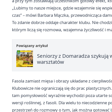
a przy tym zostawiają uczestnikom gotowy efekt, k
„Lubimy to nasze miejsce, gdzie wzajemnie się wsp
czas” – mówi Barbara Mączka, przewodnicząca damn
To zdanie dobrze oddaje charakter klubu. Nie chodz
którym liczą się rozmowa, wzajemna życzliwość i m
Powiązany artykuł
Seniorzy z Domaradza szykują 
warsztatów
Fasola zamiast mięsa i obrazy układane z cierpliwośc
Klubowicze nie ograniczają się do prac plastycznych.
tam pomysłowość wyraźnie wychodzi poza utarte s
wersji roślinnej, z fasoli. Dla wielu to niecodzienne 
przestrzeń do rozmowy o tym, jak można gotować lże