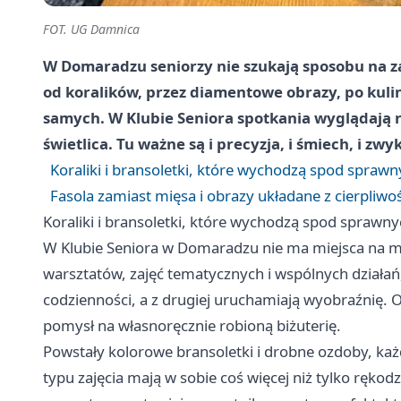
FOT. UG Damnica
W Domaradzu seniorzy nie szukają sposobu na za
od koralików, przez diamentowe obrazy, po kul
samych. W Klubie Seniora spotkania wyglądają 
świetlica. Tu ważne są i precyzja, i śmiech, i zwy
Koraliki i bransoletki, które wychodzą spod sprawn
Fasola zamiast mięsa i obrazy układane z cierpliwoś
Koraliki i bransoletki, które wychodzą spod sprawny
W Klubie Seniora w Domaradzu nie ma miejsca na mo
warsztatów, zajęć tematycznych i wspólnych działań,
codzienności, a z drugiej uruchamiają wyobraźnię. Ost
pomysł na własnoręcznie robioną biżuterię.
Powstały kolorowe bransoletki i drobne ozdoby, ka
typu zajęcia mają w sobie coś więcej niż tylko rękod