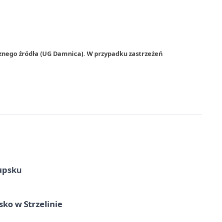
rznego źródła (UG Damnica). W przypadku zastrzeżeń
upsku
ko w Strzelinie