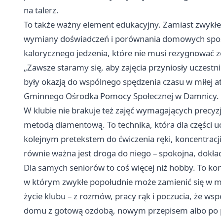
na talerz.
To także ważny element edukacyjny. Zamiast zwykłe
wymiany doświadczeń i porównania domowych sposob
kalorycznego jedzenia, które nie musi rezygnować 
„Zawsze staramy się, aby zajęcia przyniosły uczestn
były okazją do wspólnego spędzenia czasu w miłej a
Gminnego Ośrodka Pomocy Społecznej w Damnicy.
W klubie nie brakuje też zajęć wymagających precyz
metodą diamentową. To technika, która dla części uc
kolejnym pretekstem do ćwiczenia ręki, koncentracji 
równie ważna jest droga do niego – spokojna, dokł
Dla samych seniorów to coś więcej niż hobby. To ko
w którym zwykłe popołudnie może zamienić się w mał
życie klubu – z rozmów, pracy rąk i poczucia, że ws
domu z gotową ozdobą, nowym przepisem albo po 