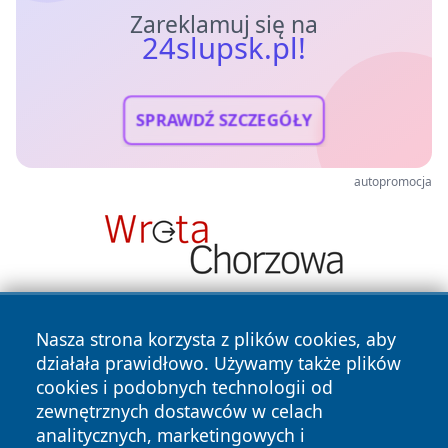
Zareklamuj się na
24slupsk.pl!
SPRAWDŹ SZCZEGÓŁY
autopromocja
Nasza strona korzysta z plików cookies, aby
działała prawidłowo. Używamy także plików
cookies i podobnych technologii od
zewnętrznych dostawców w celach
analitycznych, marketingowych i
Copyright © 2026 24slupsk.pl Wszystkie prawa zastrzeżone.