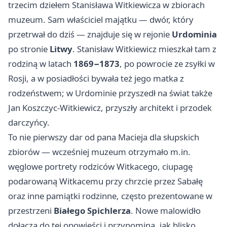
trzecim dziełem Stanisława Witkiewicza w zbiorach
muzeum. Sam właściciel majątku — dwór, który
przetrwał do dziś — znajduje się w rejonie
Urdominia
po stronie
Litwy
. Stanisław Witkiewicz mieszkał tam z
rodziną w latach
1869−1873
, po powrocie ze zsyłki w
Rosji, a w posiadłości bywała też jego matka z
rodzeństwem; w Urdominie przyszedł na świat także
Jan Koszczyc‑Witkiewicz, przyszły architekt i przodek
darczyńcy.
To nie pierwszy dar od pana Macieja dla słupskich
zbiorów — wcześniej muzeum otrzymało m.in.
węglowe portrety rodziców Witkacego, ciupagę
podarowaną Witkacemu przy chrzcie przez Sabałę
oraz inne pamiątki rodzinne, często prezentowane w
przestrzeni
Białego Spichlerza
. Nowe malowidło
dołącza do tej opowieści i przypomina, jak blisko