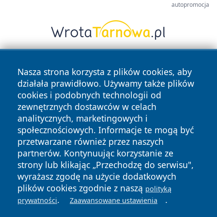
autopromocja
Nasza strona korzysta z plików cookies, aby
działała prawidłowo. Używamy także plików
cookies i podobnych technologii od
zewnętrznych dostawców w celach
analitycznych, marketingowych i
Copyright © 2026 24slupsk.pl Wszystkie prawa zastrzeżone.
społecznościowych. Informacje te mogą być
przetwarzane również przez naszych
partnerów. Kontynuując korzystanie ze
Polityka
Polityka
News
Autorzy
strony lub klikając „Przechodzę do serwisu",
Prywatności
Cookies
wyrażasz zgodę na użycie dodatkowych
plików cookies zgodnie z naszą
polityką
.
.
prywatności
Zaawansowane ustawienia