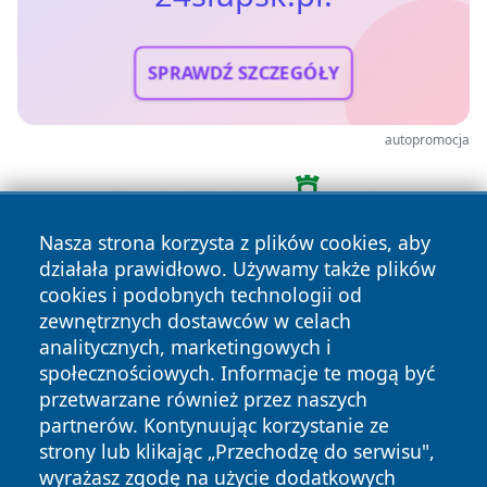
SPRAWDŹ SZCZEGÓŁY
autopromocja
Nasza strona korzysta z plików cookies, aby
działała prawidłowo. Używamy także plików
cookies i podobnych technologii od
zewnętrznych dostawców w celach
analitycznych, marketingowych i
społecznościowych. Informacje te mogą być
przetwarzane również przez naszych
Copyright © 2026 24slupsk.pl Wszystkie prawa zastrzeżone.
partnerów. Kontynuując korzystanie ze
strony lub klikając „Przechodzę do serwisu",
wyrażasz zgodę na użycie dodatkowych
Polityka
Polityka