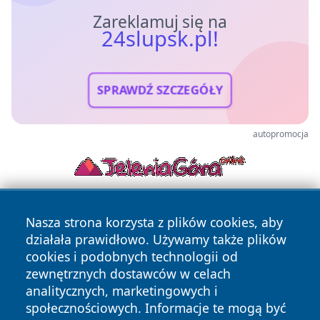
Zareklamuj się na
24slupsk.pl!
SPRAWDŹ SZCZEGÓŁY
autopromocja
Nasza strona korzysta z plików cookies, aby
działała prawidłowo. Używamy także plików
cookies i podobnych technologii od
zewnętrznych dostawców w celach
analitycznych, marketingowych i
Copyright © 2026 24slupsk.pl Wszystkie prawa zastrzeżone.
społecznościowych. Informacje te mogą być