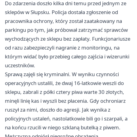
Do zdarzenia doszło kilka dni temu przed jednym ze
sklepów w Słupsku. Policja dostała zgłoszenie od
pracownika ochrony, który został zaatakowany na
parkingu po tym, jak próbował zatrzymać sprawców
wychodzących ze sklepu bez zapłaty. Funkcjonariusze
od razu zabezpieczyli nagranie z monitoringu, na
którym widać było przebieg całego zajścia i wizerunki
uczestników.
Sprawą zajęli się kryminalni. W wyniku czynności
operacyjnych ustalili, że dwaj 16-latkowie weszli do
sklepu, zabrali z półki cztery piwa warte 30 złotych,
minęli linię kas i wyszli bez płacenia. Gdy ochroniarz
ruszył za nimi, doszło do agresji. Jak wynika z
policyjnych ustaleń, nastolatkowie bili go i szarpali, a
na końcu rzucili w niego szklaną butelką z piwem.
Mężczyzna odniósł niegroźne obrażenia.