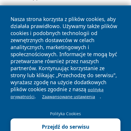
Nasza strona korzysta z plików cookies, aby
działała prawidłowo. Używamy także plików
cookies i podobnych technologii od
zewnętrznych dostawców w celach
analitycznych, marketingowych i
Copyright © 2026 24slupsk.pl Wszystkie prawa zastrzeżone.
społecznościowych. Informacje te mogą być
przetwarzane również przez naszych
partnerów. Kontynuując korzystanie ze
Polityka
Polityka
News
Autorzy
strony lub klikając „Przechodzę do serwisu",
Prywatności
Cookies
wyrażasz zgodę na użycie dodatkowych
plików cookies zgodnie z naszą
polityką
.
.
prywatności
Zaawansowane ustawienia
Polityka Cookies
Przejdź do serwisu