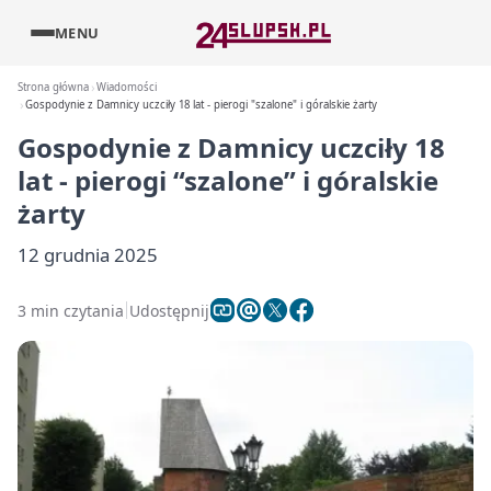
MENU
Strona główna
Wiadomości
Gospodynie z Damnicy uczciły 18 lat - pierogi "szalone" i góralskie żarty
Gospodynie z Damnicy uczciły 18
lat - pierogi “szalone” i góralskie
żarty
12 grudnia 2025
3 min czytania
Udostępnij