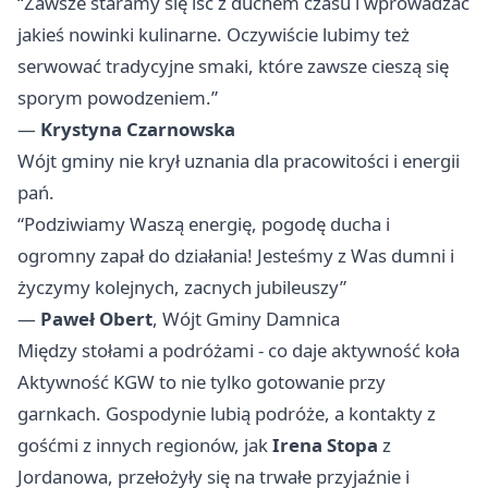
“Zawsze staramy się iść z duchem czasu i wprowadzać
jakieś nowinki kulinarne. Oczywiście lubimy też
serwować tradycyjne smaki, które zawsze cieszą się
sporym powodzeniem.”
—
Krystyna Czarnowska
Wójt gminy nie krył uznania dla pracowitości i energii
pań.
“Podziwiamy Waszą energię, pogodę ducha i
ogromny zapał do działania! Jesteśmy z Was dumni i
życzymy kolejnych, zacnych jubileuszy”
—
Paweł Obert
, Wójt Gminy Damnica
Między stołami a podróżami - co daje aktywność koła
Aktywność KGW to nie tylko gotowanie przy
garnkach. Gospodynie lubią podróże, a kontakty z
gośćmi z innych regionów, jak
Irena Stopa
z
Jordanowa, przełożyły się na trwałe przyjaźnie i