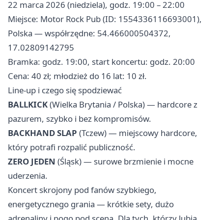
22 marca 2026 (niedziela), godz. 19:00 – 22:00
Miejsce: Motor Rock Pub (ID: 1554336116693001),
Polska — współrzędne: 54.466000504372,
17.02809142795
Bramka: godz. 19:00, start koncertu: godz. 20:00
Cena: 40 zł; młodzież do 16 lat: 10 zł.
Line-up i czego się spodziewać
BALLKICK
(Wielka Brytania / Polska) — hardcore z
pazurem, szybko i bez kompromisów.
BACKHAND SLAP
(Tczew) — miejscowy hardcore,
który potrafi rozpalić publiczność.
ZERO JEDEN
(Śląsk) — surowe brzmienie i mocne
uderzenia.
Koncert skrojony pod fanów szybkiego,
energetycznego grania — krótkie sety, dużo
adrenaliny i pogo pod sceną. Dla tych, którzy lubią