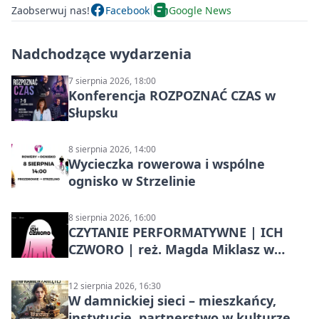
Zaobserwuj nas!
Facebook
Google News
Nadchodzące wydarzenia
7 sierpnia 2026, 18:00
Konferencja ROZPOZNAĆ CZAS w
Słupsku
8 sierpnia 2026, 14:00
Wycieczka rowerowa i wspólne
ognisko w Strzelinie
8 sierpnia 2026, 16:00
CZYTANIE PERFORMATYWNE | ICH
CZWORO | reż. Magda Miklasz w
Słupsku
12 sierpnia 2026, 16:30
W damnickiej sieci – mieszkańcy,
instytucje, partnerstwo w kulturze