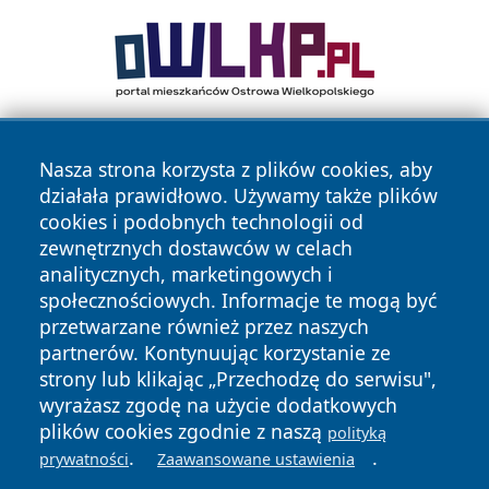
Nasza strona korzysta z plików cookies, aby
działała prawidłowo. Używamy także plików
cookies i podobnych technologii od
zewnętrznych dostawców w celach
analitycznych, marketingowych i
Copyright © 2026 24slupsk.pl Wszystkie prawa zastrzeżone.
społecznościowych. Informacje te mogą być
przetwarzane również przez naszych
partnerów. Kontynuując korzystanie ze
Polityka
Polityka
News
Autorzy
strony lub klikając „Przechodzę do serwisu",
Prywatności
Cookies
wyrażasz zgodę na użycie dodatkowych
plików cookies zgodnie z naszą
polityką
.
.
prywatności
Zaawansowane ustawienia